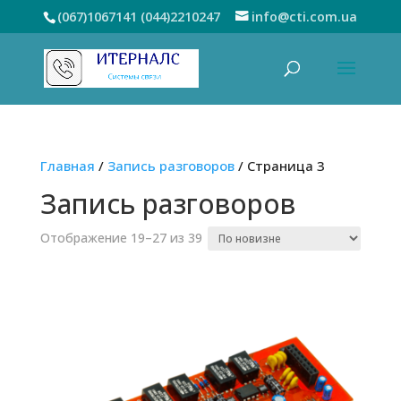
(067)1067141
(044)2210247
info@cti.com.ua
Главная
/
Запись разговоров
/ Страница 3
Запись разговоров
Сортировка:
Отображение 19–27 из 39
самые
недавние