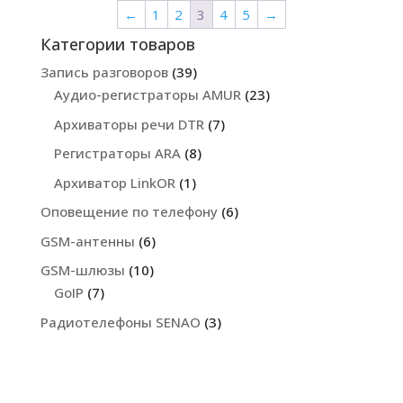
←
1
2
3
4
5
→
23100.00 грн.
Категории товаров
Запись разговоров
(39)
Аудио-регистраторы AMUR
(23)
Архиваторы речи DTR
(7)
Регистраторы ARA
(8)
Архиватор LinkOR
(1)
Оповещение по телефону
(6)
GSM-антенны
(6)
GSM-шлюзы
(10)
GoIP
(7)
Радиотелефоны SENAO
(3)