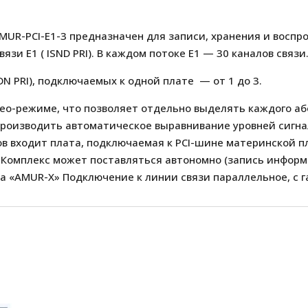
MUR-PCI-E1-3 предназначен для записи, хранения и восп
и E1 ( ISND PRI). В каждом потоке E1 — 30 каналов связи
DN PRI), подключаемых к одной плате — от 1 до 3.
рео-режиме, что позволяет отдельно выделять каждого а
роизводить автоматическое выравнивание уровней сигна
ров входит плата, подключаемая к PCI-шине материнской 
 Комплекс может поставляться автономно (запись инфор
а «AMUR-Х» Подключение к линии связи параллельное, с г