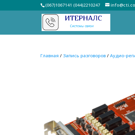
(067)1067141
(044)2210247
info@cti.c
Главная
/
Запись разговоров
/
Аудио-рег