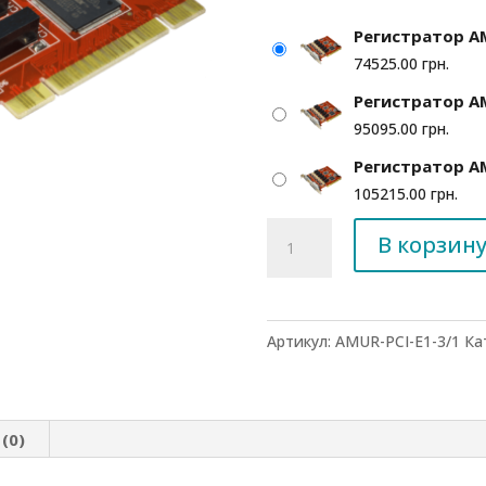
Регистратор AM
74525.00
грн.
Регистратор AM
95095.00
грн.
Регистратор AM
105215.00
грн.
Количество
В корзин
товара
Регистратор
AMUR-
PCI-
Артикул:
AMUR-PCI-E1-3/1
Ка
E1-
3
(0)