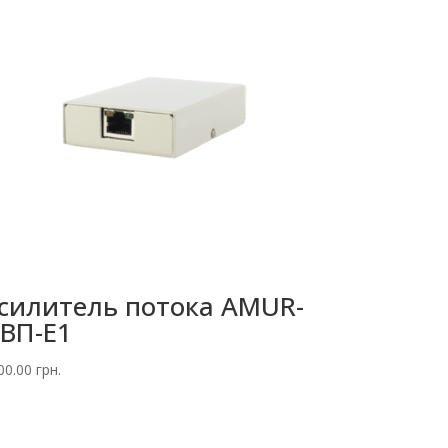
силитель потока AMUR-
ВП-E1
00.00
грн.