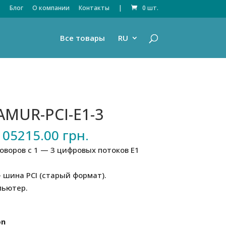
Блог
О компании
Контакты
|
0 шт.
Все товары
RU
AMUR-PCI-E1-3
Диапазон
105215.00
грн.
цен:
говоров с 1 — 3 цифровых потоков E1
74525.00 грн.
–
шина PCI (старый формат).
105215.00 грн.
пьютер.
on