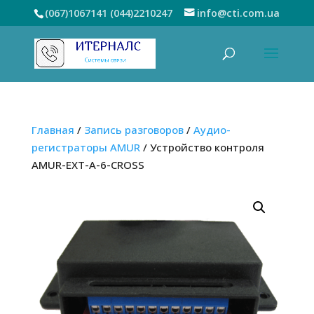
(067)1067141
(044)2210247
info@cti.com.ua
Главная
/
Запись разговоров
/
Аудио-
регистраторы AMUR
/ Устройство контроля
AMUR-EXT-A-6-CROSS