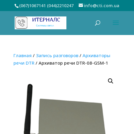
(067)1067141
(044)2210247
info@cti.com.ua
Главная
/
Запись разговоров
/
Архиваторы
речи DTR
/ Архиватор речи DTR-08-GSM-1