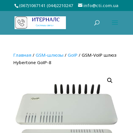
(067)1067141
(044)2210247
info@cti.com.ua
Главная
/
GSM-шлюзы
/
GoIP
/ GSM-VoIP шлюз
Hybertone GoIP-8