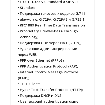
• ITU-T H.323 V4 Standard и SIP V2.0
• Standard;
• Поддержка голосовых кодеков G.711
• alaw/ulaw, G.729A, G.729AB и G.723.1;
• RFC1889 Real Time Data Transmission;
• Proprietary Firewall-Pass-Through
Technology;
• Поддержка UDP через NAT (STUN);
• Удаленное администрирование
через WEB;
• PPP over Ethernet (PPPoE);
• PPP Authentication Protocol (PAP);
• Internet Control Message Protocol
(ICMP);
• TFTP Client;
• Hyper Text Transfer Protocol (HTTP);
• Поддержка DHCP и DNS;
• User account authentication using