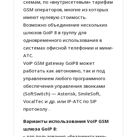
схемам, по «внутрисетевым» тарифам
GSM операторов, многие из которых
имеют нулевую стоимость.
Возможно объединение нескольких
шлюзов GoIP 8 в группу для
одновременного использования в
системах офисной телефонии и мини-
АТС.
VoIP GSM gateway GoIP8 может
работать как автономно, так и под
управлением любого программного
обеспечения управления звонками
(SoftSwitch) — Asterisk, SmileSoft,
VocalTec и др. или IP-АТС по SIP
протоколу .
Варианты использования VoIP GSM
шлюза GoIP 8:
• для пользования «безлимитками»