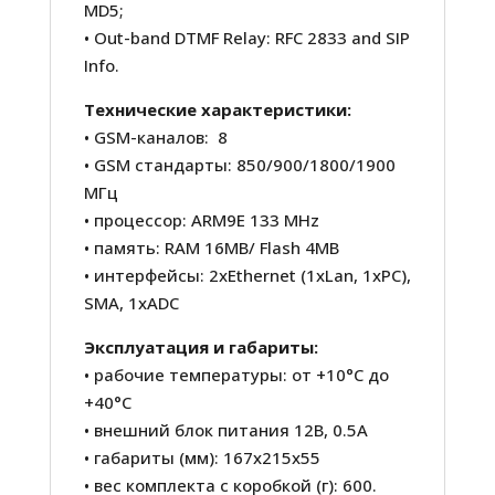
MD5;
• Out-band DTMF Relay: RFC 2833 and SIP
Info.
Технические характеристики:
• GSM-каналов: 8
• GSM стандарты: 850/900/1800/1900
МГц
• процессор: ARM9E 133 MHz
• память: RAM 16MB/ Flash 4MB
• интерфейсы: 2хEthernet (1xLan, 1xPC),
SMA, 1xADC
Эксплуатация и габариты:
• рабочие температуры: от +10°С до
+40°С
• внешний блок питания 12В, 0.5A
• габариты (мм): 167х215х55
• вес комплекта с коробкой (г): 600.