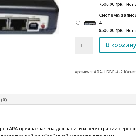
7500.00
грн.
Нет 
Система запис
4
8500.00
грн.
Нет 
Количество
В корзин
товара
Система
записи
телефонных
Артикул:
ARA-USBE-A-2
Катег
разговоров
ARA-
USBE-
(0)
A
ров ARA предназначена для записи и регистрации перегов