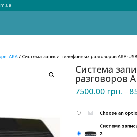
om.ua
оры ARA
/ Система записи телефонных разговоров ARA-USB
Система зап
разговоров A
7500.00
грн.
–
8
Choose an opti
Система запис
2