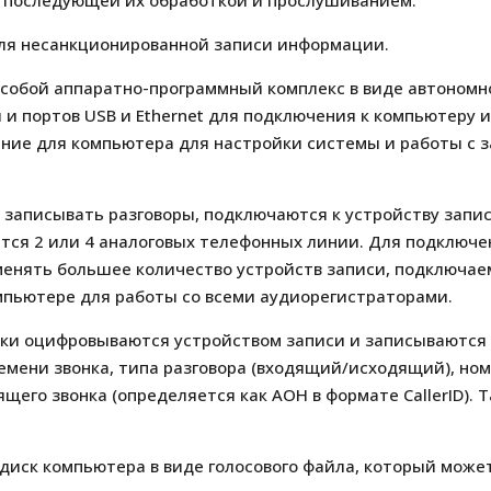
 последующей их обработкой и прослушиванием.
для несанкционированной записи информации.
собой аппаратно-программный комплекс в виде автономн
и портов USB и Ethernet для подключения к компьютеру и
ение для компьютера для настройки системы и работы с 
 записывать разговоры, подключаются к устройству запис
тся 2 или 4 аналоговых телефонных линии. Для подключ
енять большее количество устройств записи, подключаем
мпьютере для работы со всеми аудиорегистраторами.
ки оцифровываются устройством записи и записываются 
емени звонка, типа разговора (входящий/исходящий), но
щего звонка (определяется как АОН в формате CallerID).
 диск компьютера в виде голосового файла, который може