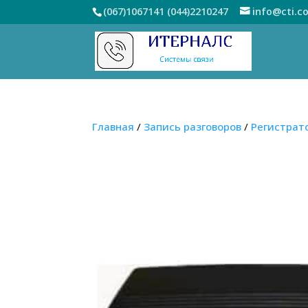
(067)1067141
(044)2210247
info@cti.c
Главная
/
Запись разговоров
/
Регистрат