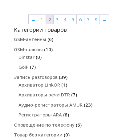
цен:
439.00 грн.
–
←
1
2
3
4
5
6
7
8
→
1251.00 грн.
Категории товаров
GSM-антенны
(6)
GSM-шлюзы
(10)
Dinstar
(0)
GoIP
(7)
Запись разговоров
(39)
Архиватор LinkOR
(1)
Архиваторы речи DTR
(7)
Аудио-регистраторы AMUR
(23)
Регистраторы ARA
(8)
Оповещение по телефону
(6)
Товар без категории
(0)